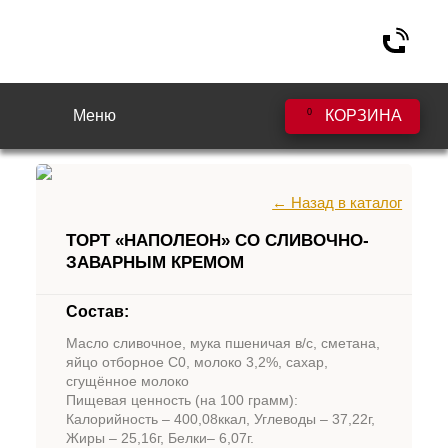
Меню
0
КОРЗИНА
← Назад в каталог
ТОРТ «НАПОЛЕОН» СО СЛИВОЧНО-
ЗАВАРНЫМ КРЕМОМ
Состав:
Масло сливочное, мука пшеничая в/с, сметана,
яйцо отборное С0, молоко 3,2%, сахар,
сгущённое молоко
Пищевая ценность (на 100 грамм):
Калорийность – 400,08ккал, Углеводы – 37,22г,
Жиры – 25,16г, Белки– 6,07г.