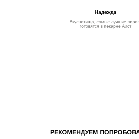
hka_75
Надежда
ятина.
Вкуснотища, самые лучшие пиро
готовятся в пекарне Аист
РЕКОМЕНДУЕМ ПОПРОБОВ