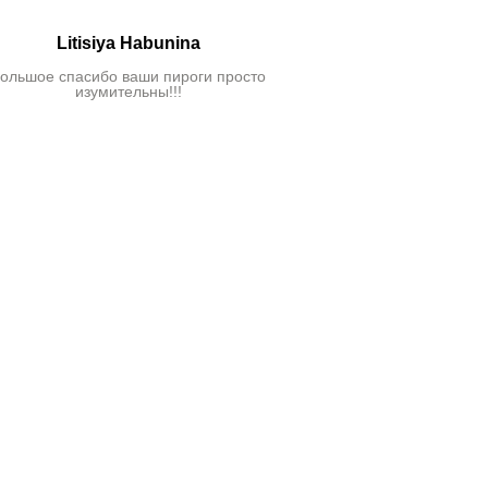
Litisiya Habunina
Ден
ольшое спасибо ваши пироги просто
Пироги очень вкусн
изумительны!!!
сделаны из нату