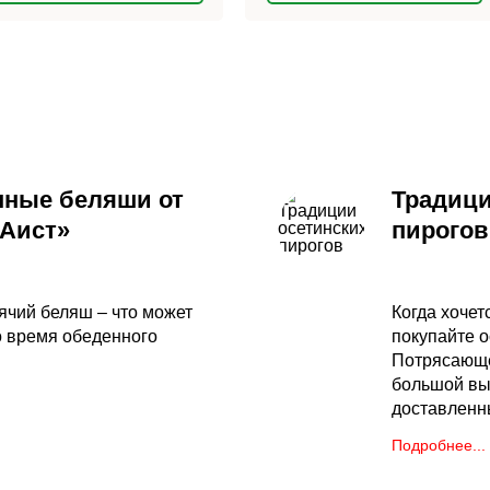
нные беляши от
Традици
«Аист»
пирогов
ячий беляш – что может
Когда хочет
о время обеденного
покупайте о
Потрясающе
большой вы
доставленн
Подробнее...