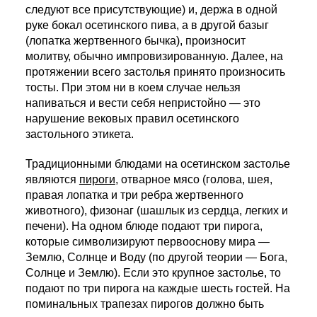
следуют все присутствующие) и, держа в одной
руке бокал осетинского пива, а в другой базыг
(лопатка жертвенного бычка), произносит
молитву, обычно импровизированную. Далее, на
протяжении всего застолья принято произносить
тосты. При этом ни в коем случае нельзя
напиваться и вести себя непристойно — это
нарушение вековых правил осетинского
застольного этикета.
Традиционными блюдами на осетинском застолье
являются
пироги
, отварное мясо (голова, шея,
правая лопатка и три ребра жертвенного
животного), физонаг (шашлык из сердца, легких и
печени). На одном блюде подают три пирога,
которые символизируют первооснову мира —
Землю, Солнце и Воду (по другой теории — Бога,
Солнце и Землю). Если это крупное застолье, то
подают по три пирога на каждые шесть гостей. На
поминальных трапезах пирогов должно быть