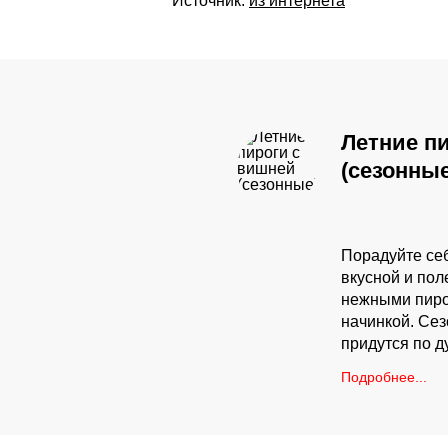
Источник:
из интернета
Летние п
(сезонные
Порадуйте себ
вкусной и пол
нежными пиро
начинкой. Се
придутся по д
Подробнее...