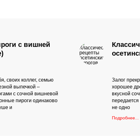
ироги с вишней
Классич
)
осетинс
я, своих коллег, семью
Залог прекр
езной выпечкой –
хорошее др
гами с сочной вишневой
вкусной соч
зонные пироги одинаково
передается 
уше и
не одно
Подробнее...